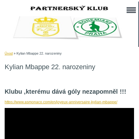
Úvod
»
Kylian Mbappe 22. narozeniny
Kylian Mbappe 22. narozeniny
Klubu ,kterému dává góly nezapomněl !!!
https://www.asmonaco.com/en/joyeux-anniversaire-kylian-mbappe/