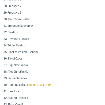
28.Freestyle 2
29.Freestyle 3
30.Klouzačka+Palec
31.Trojuhelník\reverse\
32.Elastico
33.Reverse Elastico
34.Triple Elastico
35.Elastico za patou \chop\
36. Koloběžka
37.Riquelme klička
38.Přeběhnutí míče
39.Zadní oblouček
40.Robinho klička
Robinho skills.mp4
41.Heel kick
42.Around Heel kick
43. Fake Cruyff