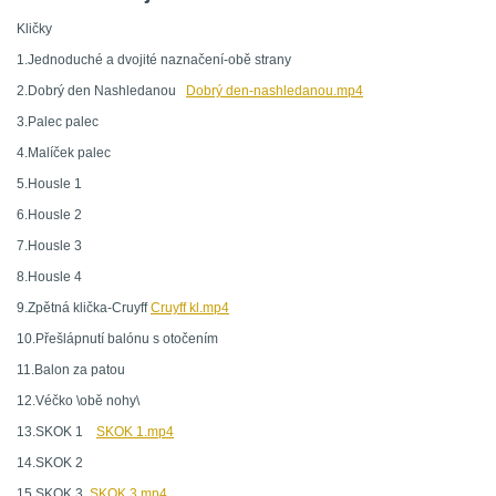
Kličky
1.Jednoduché a dvojité naznačení-obě strany
2.Dobrý den Nashledanou
Dobrý den-nashledanou.mp4
3.Palec palec
4.Malíček palec
5.Housle 1
6.Housle 2
7.Housle 3
8.Housle 4
9.Zpětná klička-Cruyff
Cruyff kl.mp4
10.Přešlápnutí balónu s otočením
11.Balon za patou
12.Véčko \obě nohy\
13.SKOK 1
SKOK 1.mp4
14.SKOK 2
15.SKOK 3
SKOK 3.mp4