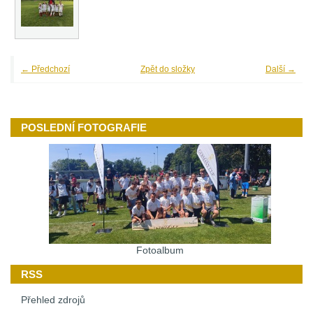
← Předchozí
Zpět do složky
Další →
POSLEDNÍ FOTOGRAFIE
Fotoalbum
RSS
Přehled zdrojů