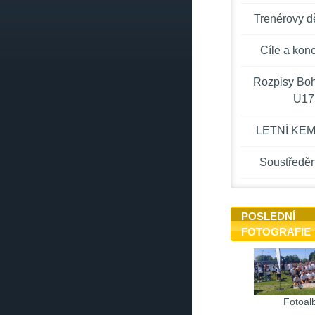
Trenérovy d
Cíle a kon
Rozpisy Bo
U17
LETNÍ KEM
Soustředěn
POSLEDNÍ
FOTOGRAFIE
Fotoal