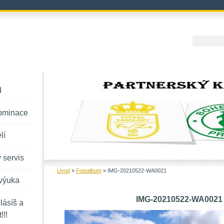
d
ominace
lí
 servis
Úvod
»
Fotoalbum
»
IMG-20210522-WA0021
výuka
IMG-20210522-WA0021
lásíš a
!!!