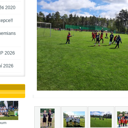
ěti 2020
cepce!!
hemians
P 2026
í 2026
bum