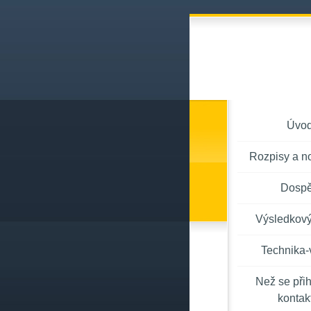
Úvo
Rozpisy a n
Dospě
Výsledkový
Technika-
Než se přih
kontakt