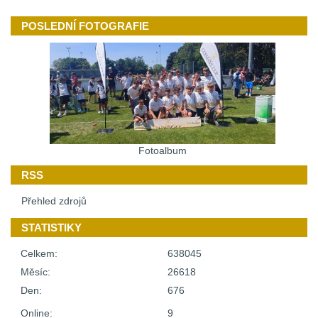
POSLEDNÍ FOTOGRAFIE
Fotoalbum
RSS
Přehled zdrojů
STATISTIKY
Celkem:
638045
Měsíc:
26618
Den:
676
Online:
9