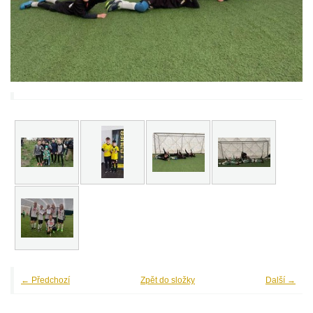
← Předchozí
Zpět do složky
Další →