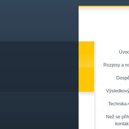
Úvo
Rozpisy a n
Dospě
Výsledkový
Technika-
Než se přih
kontakt