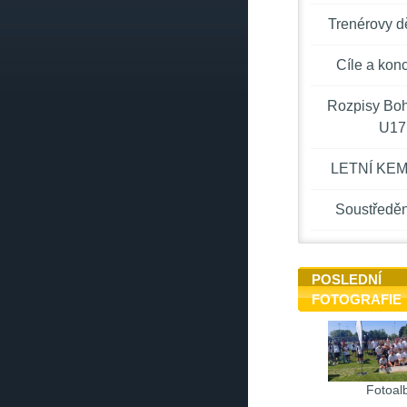
Trenérovy d
Cíle a kon
Rozpisy Bo
U17
LETNÍ KEM
Soustředěn
POSLEDNÍ
FOTOGRAFIE
Fotoal