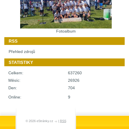
Fotoalbum
RSS
Přehled zdrojů
STATISTIKY
Celkem:
637260
Měsíc:
26926
Den:
704
Online:
9
© 2026 eStránky.cz
|
RSS