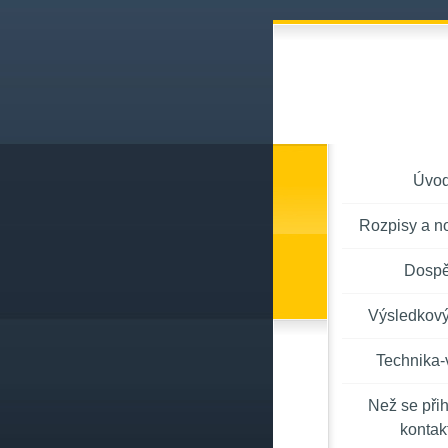
Úvo
Rozpisy a n
Dospě
Výsledkový
Technika-
Než se přih
kontakt