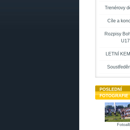
Trenérovy d
Cíle a kon
Rozpisy Bo
U17
LETNÍ KEM
Soustředěn
POSLEDNÍ
FOTOGRAFIE
Fotoal