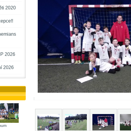
ěti 2020
cepce!!
hemians
P 2026
í 2026
bum