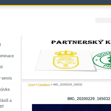
d
ominace
lí
 servis
Úvod
»
Fotoalbum
»
IMG_20200229_165032
výuka
IMG_20200229_165032
lásíš a
!!!