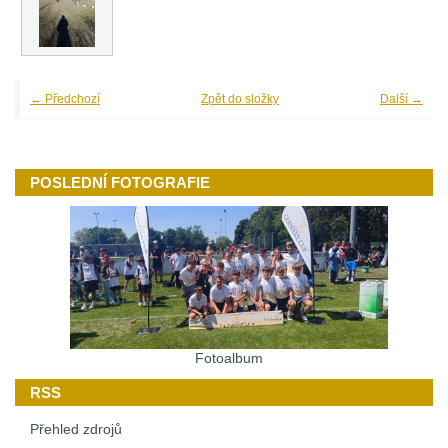
← Předchozí
Zpět do složky
Další →
POSLEDNÍ FOTOGRAFIE
Fotoalbum
RSS
Přehled zdrojů