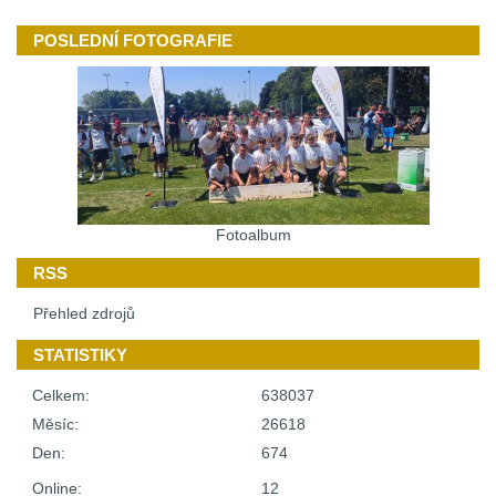
POSLEDNÍ FOTOGRAFIE
Fotoalbum
RSS
Přehled zdrojů
STATISTIKY
Celkem:
638037
Měsíc:
26618
Den:
674
Online:
12