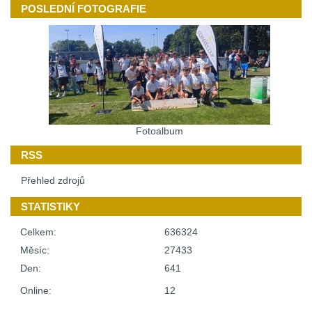
POSLEDNÍ FOTOGRAFIE
Fotoalbum
RSS
Přehled zdrojů
STATISTIKY
Celkem:
636324
Měsíc:
27433
Den:
641
Online:
12