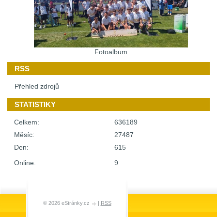
Fotoalbum
RSS
Přehled zdrojů
STATISTIKY
Celkem:
636189
Měsíc:
27487
Den:
615
Online:
9
© 2026 eStránky.cz
|
RSS