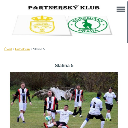
Úvod
»
Fotoalbum
»
Slatina 5
Slatina 5