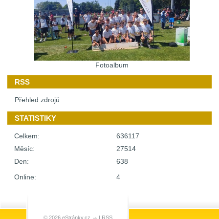
Fotoalbum
RSS
Přehled zdrojů
STATISTIKY
Celkem:
636117
Měsíc:
27514
Den:
638
Online:
4
© 2026 eStránky.cz
|
RSS