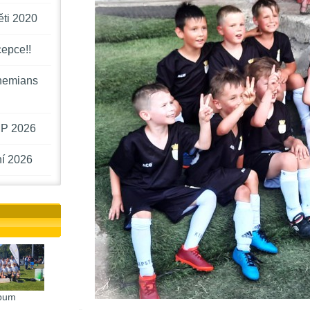
ěti 2020
cepce!!
hemians
P 2026
í 2026
bum