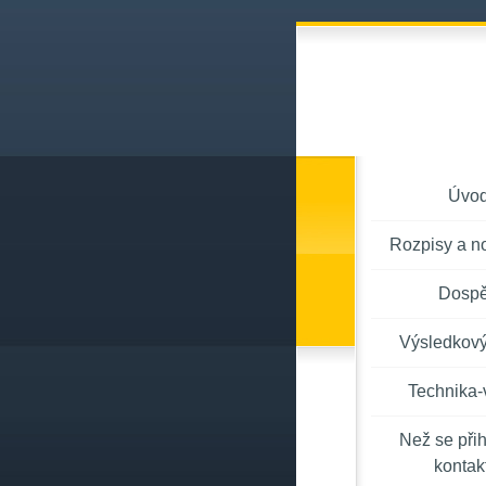
Úvo
Rozpisy a n
Dospě
Výsledkový
Technika-
Než se přih
kontakt