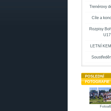
Trenérovy d
Cíle a kon
Rozpisy Bo
U17
LETNÍ KEM
Soustředěn
POSLEDNÍ
FOTOGRAFIE
Fotoal