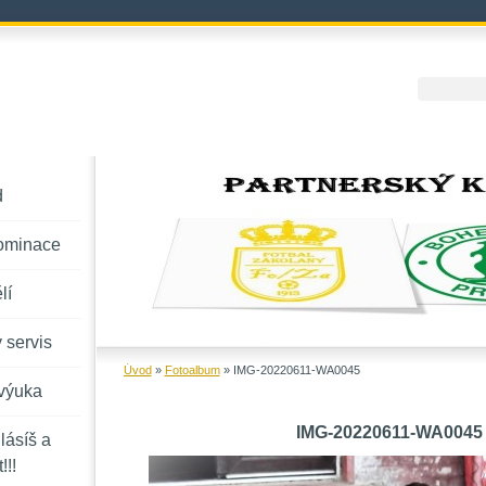
d
ominace
lí
 servis
Úvod
»
Fotoalbum
»
IMG-20220611-WA0045
výuka
IMG-20220611-WA0045
lásíš a
!!!