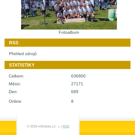
Fotoalbum
RSS
Přehled zdrojů
STATISTIKY
Celkem:
636800
Měsíc:
27171
Den:
689
Online:
8
© 2026 eStránky.cz
|
RSS