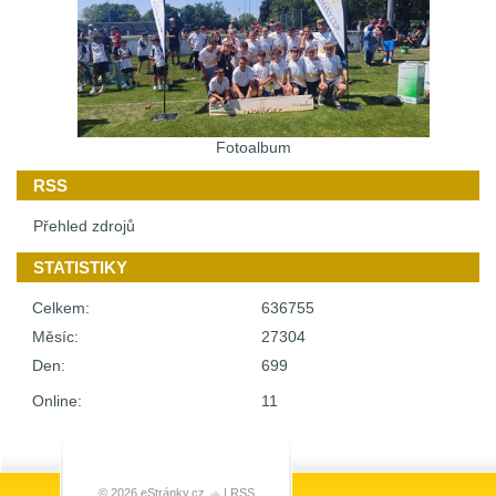
Fotoalbum
RSS
Přehled zdrojů
STATISTIKY
Celkem:
636755
Měsíc:
27304
Den:
699
Online:
11
© 2026 eStránky.cz
|
RSS