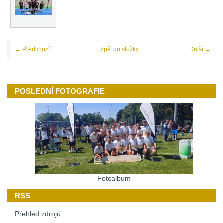
← Předchozí
Zpět do složky
Další →
POSLEDNÍ FOTOGRAFIE
Fotoalbum
RSS
Přehled zdrojů